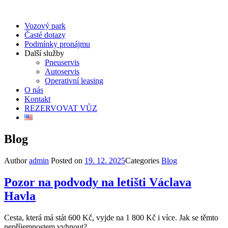
Vozový park
Časté dotazy
Podmínky pronájmu
Další služby
Pneuservis
Autoservis
Operativní leasing
O nás
Kontakt
REZERVOVAT VŮZ
Blog
Author
admin
Posted on
19. 12. 2025
Categories
Blog
Pozor na podvody na letišti Václava
Havla
Cesta, která má stát 600 Kč, vyjde na 1 800 Kč i více. Jak se těmto
nepříjemnostem vyhnout?