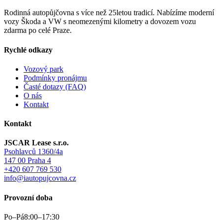
Rodinná autopůjčovna s více než 25letou tradicí. Nabízíme moderní
vozy Škoda a VW s neomezenými kilometry a dovozem vozu
zdarma po celé Praze.
Rychlé odkazy
Vozový park
Podmínky pronájmu
Časté dotazy (FAQ)
O nás
Kontakt
Kontakt
JSCAR Lease s.r.o.
Psohlavců 1360/4a
147 00 Praha 4
+420 607 769 530
info@iautopujcovna.cz
Provozní doba
Po–Pá
8:00–17:30