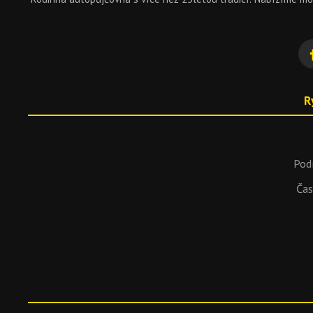
R
Pod
Čas