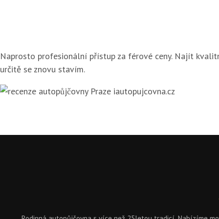
Naprosto profesionální přístup za férové ceny. Najít kvalit
určitě se znovu stavím.
Rodinná autopůjčovna s více než 25letou tradicí. Nabízíme 