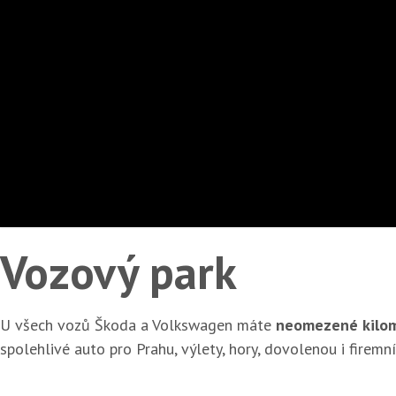
Vozový park
U všech vozů Škoda a Volkswagen máte
neomezené kilo
spolehlivé auto pro Prahu, výlety, hory, dovolenou i firemní 