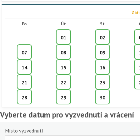
Zář
Po
Út
St
01
02
07
08
09
14
15
16
21
22
23
28
29
30
Vyberte datum pro vyzvednutí a vrácení
Místo vyzvednutí