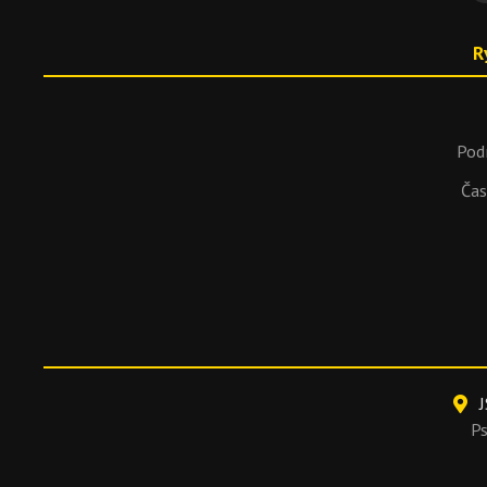
R
Pod
Čas
J
P