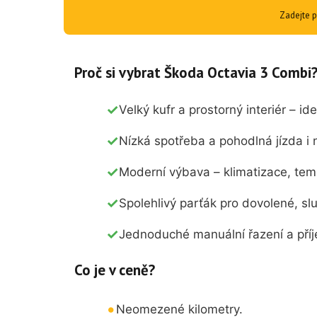
Zadejte p
Proč si vybrat Škoda Octavia 3 Combi
Velký kufr a prostorný interiér – ide
Nízká spotřeba a pohodlná jízda i n
Moderní výbava – klimatizace, tem
Spolehlivý parťák pro dovolené, sl
Jednoduché manuální řazení a příj
Co je v ceně?
Neomezené kilometry.