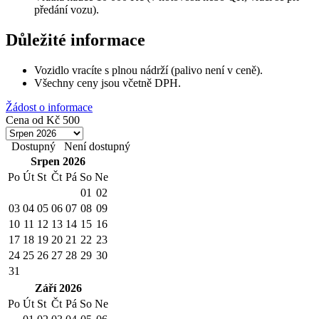
předání vozu).
Důležité informace
Vozidlo vracíte s plnou nádrží (palivo není v ceně).
Všechny ceny jsou včetně DPH.
Žádost o informace
Cena od
Kč
500
Dostupný
Není dostupný
Srpen 2026
Po
Út
St
Čt
Pá
So
Ne
01
02
03
04
05
06
07
08
09
10
11
12
13
14
15
16
17
18
19
20
21
22
23
24
25
26
27
28
29
30
31
Září 2026
Po
Út
St
Čt
Pá
So
Ne