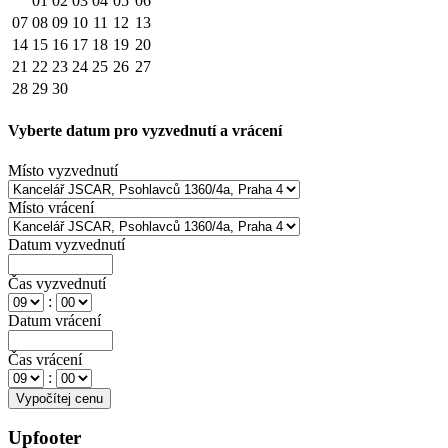
01
02
03
04
05
06
07
08
09
10
11
12
13
14
15
16
17
18
19
20
21
22
23
24
25
26
27
28
29
30
Vyberte datum pro vyzvednutí a vrácení
Místo vyzvednutí
Místo vrácení
Datum vyzvednutí
Čas vyzvednutí
:
Datum vrácení
Čas vrácení
:
Upfooter