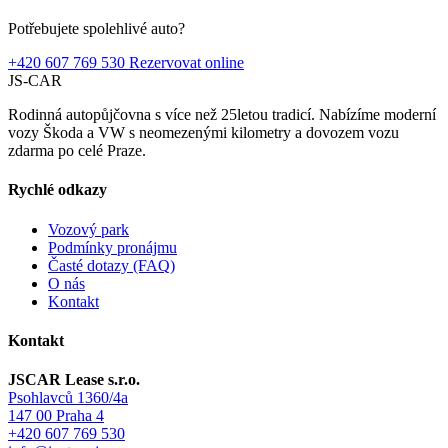
Potřebujete spolehlivé auto?
+420 607 769 530
Rezervovat online
JS-CAR
Rodinná autopůjčovna s více než 25letou tradicí. Nabízíme moderní
vozy Škoda a VW s neomezenými kilometry a dovozem vozu
zdarma po celé Praze.
Rychlé odkazy
Vozový park
Podmínky pronájmu
Časté dotazy (FAQ)
O nás
Kontakt
Kontakt
JSCAR Lease s.r.o.
Psohlavců 1360/4a
147 00 Praha 4
+420 607 769 530