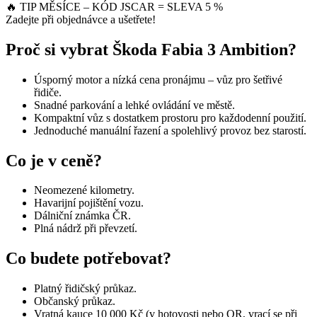
🔥
TIP MĚSÍCE – KÓD
JSCAR
= SLEVA 5 %
Zadejte při objednávce a ušetřete!
Proč si vybrat Škoda Fabia 3 Ambition?
Úsporný motor a nízká cena pronájmu – vůz pro šetřivé
řidiče.
Snadné parkování a lehké ovládání ve městě.
Kompaktní vůz s dostatkem prostoru pro každodenní použití.
Jednoduché manuální řazení a spolehlivý provoz bez starostí.
Co je v ceně?
Neomezené kilometry.
Havarijní pojištění vozu.
Dálniční známka ČR.
Plná nádrž při převzetí.
Co budete potřebovat?
Platný řidičský průkaz.
Občanský průkaz.
Vratná kauce 10 000 Kč (v hotovosti nebo QR, vrací se při