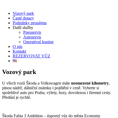
Vozový park
Časté dotazy
Podmínky pronájmu
Další služby
Pneuservis
Autoservis
Operativní leasing
O nás
Kontakt
REZERVOVAT VŮZ
Vozový park
U všech vozů Škoda a Volkswagen máte
neomezené kilometry
,
plnou nádrž, dálniční známku i pojištění v ceně. Vyberte si
spolehlivé auto pro Prahu, výlety, hory, dovolenou i firemní cesty.
Předání je rychlé.
Škoda Fabia 3 Ambition – úsporný vůz do města
Economy