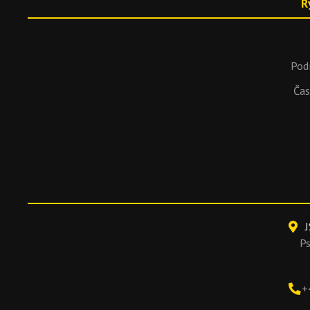
R
Pod
Čas
J
P
+