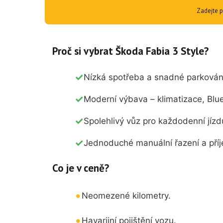
Zadejte p
Proč si vybrat Škoda Fabia 3 Style?
Nízká spotřeba a snadné parkování
Moderní výbava – klimatizace, Blu
Spolehlivý vůz pro každodenní jízdu
Jednoduché manuální řazení a příj
Co je v ceně?
Neomezené kilometry.
Havarijní pojištění vozu.