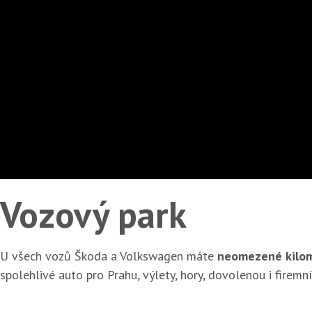
Vozový park
U všech vozů Škoda a Volkswagen máte
neomezené kilo
spolehlivé auto pro Prahu, výlety, hory, dovolenou i firemní 