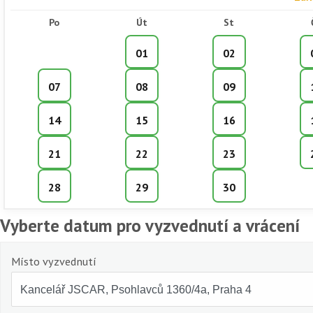
Po
Út
St
01
02
07
08
09
14
15
16
21
22
23
28
29
30
Vyberte datum pro vyzvednutí a vrácení
Místo vyzvednutí